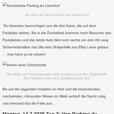
So sieht die Schutzhütte von außen aus
Ein bisschen beunruhigen uns die drei Autos, die auf dem
Parkplatz stehen. Bis in die Dunkelheit kommen noch Besucher des
Parkplatzes und das letzte Auto fährt erst nachts um drei Uhr weg.
Sicherheitshalber hat Ulla eine Stolperfalle aus Elfys Leine gebaut
… man kann ja nie wissen!
Die Hütte von innen gaaaanz früh morgens mit der Stolperfalle.
Der Hubbel unter dem Schlafsack bin ich.
Bis auf die nagenden Insekten im Holz und die kreischenden,
raschelnden, röhrenden Wesen im Wald verläuft die Nacht ruhig
und niemand löst die Falle aus …
Montag, 14.7.2025 Tag 2: Von Parking du