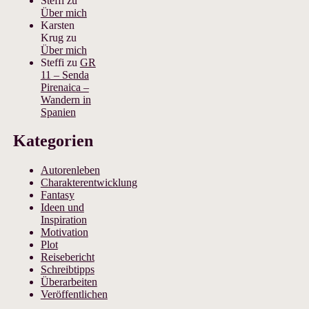
Steffi
zu
Über mich
Karsten
Krug
zu
Über mich
Steffi
zu
GR
11 – Senda
Pirenaica –
Wandern in
Spanien
Kategorien
Autorenleben
Charakterentwicklung
Fantasy
Ideen und
Inspiration
Motivation
Plot
Reisebericht
Schreibtipps
Überarbeiten
Veröffentlichen