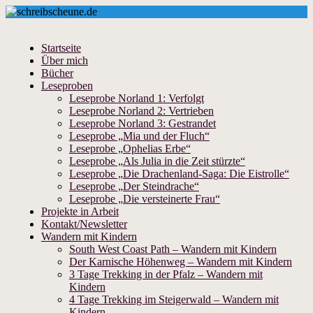
Startseite
Über mich
Bücher
Leseproben
Leseprobe Norland 1: Verfolgt
Leseprobe Norland 2: Vertrieben
Leseprobe Norland 3: Gestrandet
Leseprobe „Mia und der Fluch“
Leseprobe „Ophelias Erbe“
Leseprobe „Als Julia in die Zeit stürzte“
Leseprobe „Die Drachenland-Saga: Die Eistrolle“
Leseprobe „Der Steindrache“
Leseprobe „Die versteinerte Frau“
Projekte in Arbeit
Kontakt/Newsletter
Wandern mit Kindern
South West Coast Path – Wandern mit Kindern
Der Karnische Höhenweg – Wandern mit Kindern
3 Tage Trekking in der Pfalz – Wandern mit
Kindern
4 Tage Trekking im Steigerwald – Wandern mit
Kindern