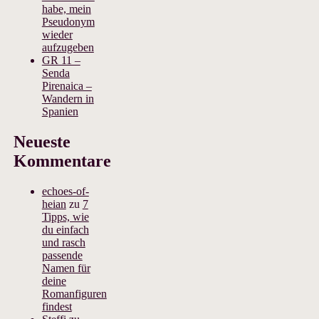
habe, mein
Pseudonym
wieder
aufzugeben
GR 11 –
Senda
Pirenaica –
Wandern in
Spanien
Neueste
Kommentare
echoes-of-
heian
zu
7
Tipps, wie
du einfach
und rasch
passende
Namen für
deine
Romanfiguren
findest