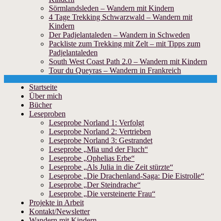
Sörmlandsleden – Wandern mit Kindern
4 Tage Trekking Schwarzwald – Wandern mit
Kindern
Der Padjelantaleden – Wandern in Schweden
Packliste zum Trekking mit Zelt – mit Tipps zum
Padjelantaleden
South West Coast Path 2.0 – Wandern mit Kindern
Tour du Queyras – Wandern in Frankreich
Skip
Startseite
to
Über mich
content
Bücher
Leseproben
Leseprobe Norland 1: Verfolgt
Leseprobe Norland 2: Vertrieben
Leseprobe Norland 3: Gestrandet
Leseprobe „Mia und der Fluch“
Leseprobe „Ophelias Erbe“
Leseprobe „Als Julia in die Zeit stürzte“
Leseprobe „Die Drachenland-Saga: Die Eistrolle“
Leseprobe „Der Steindrache“
Leseprobe „Die versteinerte Frau“
Projekte in Arbeit
Kontakt/Newsletter
Wandern mit Kindern