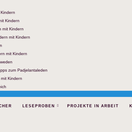
 Kindern
it Kindern
n mit Kindern
dern mit Kindern
n
rn mit Kindern
hweden
Tipps zum Padjelantaleden
 mit Kindern
eich
CHER
LESEPROBEN
PROJEKTE IN ARBEIT