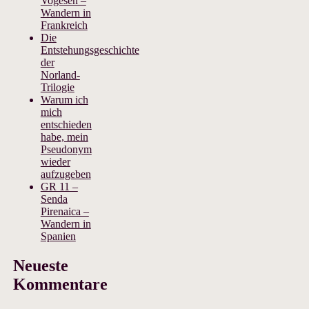
Vogesen –
Wandern in
Frankreich
Die
Entstehungsgeschichte
der
Norland-
Trilogie
Warum ich
mich
entschieden
habe, mein
Pseudonym
wieder
aufzugeben
GR 11 –
Senda
Pirenaica –
Wandern in
Spanien
Neueste
Kommentare