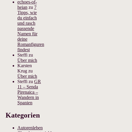
echoes-of-
heian
zu
7
Tipps, wie
du einfach
und rasch
passende
Namen für
deine
Romanfiguren
findest
Steffi
zu
Über mich
Karsten
Krug
zu
Über mich
Steffi
zu
GR
11 – Senda
Pirenaica –
Wandern in
Spanien
Kategorien
Autorenleben