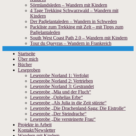
Sörmlandsleden – Wandern mit Kindern
4 Tage Trekking Schwarzwald – Wandern mit
Kindern
Der Padjelantaleden – Wandern in Schweden
Packliste zum Trekking mit Zelt – mit Tipps zum
Padjelantaleden
South West Coast Path 2.0 – Wandern mit Kindern
Tour du Queyras – Wandern in Frankreich
Skip
Startseite
to
Über mich
content
Bücher
Leseproben
Leseprobe Norland 1: Verfolgt
Leseprobe Norland 2: Vertrieben
Leseprobe Norland 3: Gestrandet
Leseprobe „Mia und der Fluch“
Leseprobe „Ophelias Erbe“
Leseprobe „Als Julia in die Zeit stürzte“
Leseprobe „Die Drachenland-Saga: Die Eistrolle“
Leseprobe „Der Steindrache“
Leseprobe „Die versteinerte Frau“
Projekte in Arbeit
Kontakt/Newsletter
Wandern mit Kindern