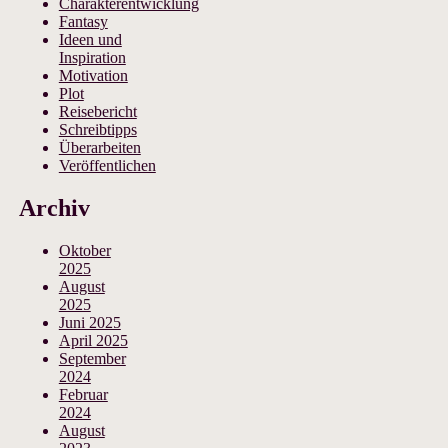
Charakterentwicklung
Fantasy
Ideen und
Inspiration
Motivation
Plot
Reisebericht
Schreibtipps
Überarbeiten
Veröffentlichen
Archiv
Oktober
2025
August
2025
Juni 2025
April 2025
September
2024
Februar
2024
August