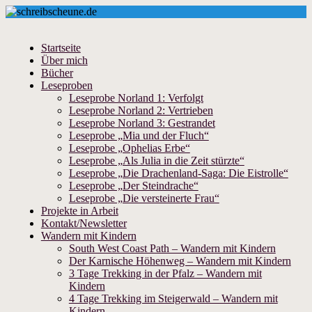
Startseite
Über mich
Bücher
Leseproben
Leseprobe Norland 1: Verfolgt
Leseprobe Norland 2: Vertrieben
Leseprobe Norland 3: Gestrandet
Leseprobe „Mia und der Fluch“
Leseprobe „Ophelias Erbe“
Leseprobe „Als Julia in die Zeit stürzte“
Leseprobe „Die Drachenland-Saga: Die Eistrolle“
Leseprobe „Der Steindrache“
Leseprobe „Die versteinerte Frau“
Projekte in Arbeit
Kontakt/Newsletter
Wandern mit Kindern
South West Coast Path – Wandern mit Kindern
Der Karnische Höhenweg – Wandern mit Kindern
3 Tage Trekking in der Pfalz – Wandern mit
Kindern
4 Tage Trekking im Steigerwald – Wandern mit
Kindern