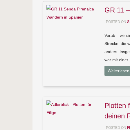
GR 11 –
POSTED ON
S
Vorab – wir s
Strecke, die 
anders. Insg
war mit einer
Weiterlesen
Plotten 
deinen 
POSTED ON
F