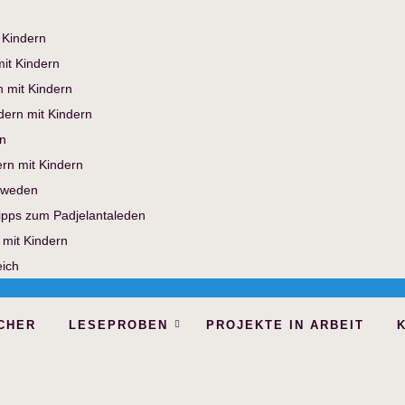
 Kindern
it Kindern
n mit Kindern
dern mit Kindern
n
rn mit Kindern
hweden
Tipps zum Padjelantaleden
 mit Kindern
eich
CHER
LESEPROBEN
PROJEKTE IN ARBEIT