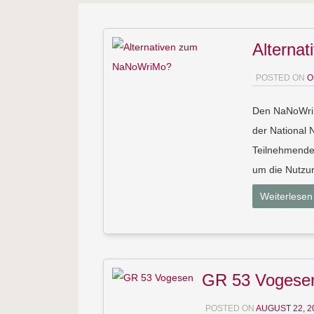
Alterna
POSTED ON
O
Den NaNoWriM
der National 
Teilnehmende
um die Nutzu
Weiterlesen
GR 53 Vogesen
POSTED ON
AUGUST 22, 2