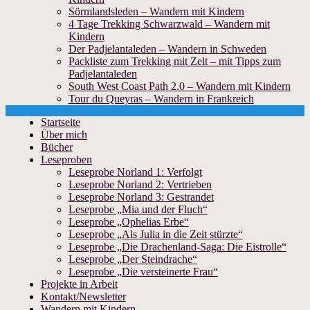
Sörmlandsleden – Wandern mit Kindern
4 Tage Trekking Schwarzwald – Wandern mit
Kindern
Der Padjelantaleden – Wandern in Schweden
Packliste zum Trekking mit Zelt – mit Tipps zum
Padjelantaleden
South West Coast Path 2.0 – Wandern mit Kindern
Tour du Queyras – Wandern in Frankreich
Skip
Startseite
to
Über mich
content
Bücher
Leseproben
Leseprobe Norland 1: Verfolgt
Leseprobe Norland 2: Vertrieben
Leseprobe Norland 3: Gestrandet
Leseprobe „Mia und der Fluch“
Leseprobe „Ophelias Erbe“
Leseprobe „Als Julia in die Zeit stürzte“
Leseprobe „Die Drachenland-Saga: Die Eistrolle“
Leseprobe „Der Steindrache“
Leseprobe „Die versteinerte Frau“
Projekte in Arbeit
Kontakt/Newsletter
Wandern mit Kindern