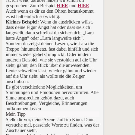
Ja, ich weiß, darüber haben wir schon oft
gesprochen. Zum Beispiel
HIER
und
HIER
:
Auch wenn es dir zu den Ohren herauskommt,
es ist halt einfach so wichtig.
Kleines Beispiel:
Wenn du ausdrücken willst,
dass deine Figur Angst hat oder dass sie sich
langweilt, dann schreibst du sicher nicht „Lara
hatte Angst” oder „Lara langweilte sich”.
Sondern du zeigst deinen Lesern, wie Lara die
Treppe hinunterhetzt, fast dabei hinfällt und sich
immer wieder gehetzt umguckt. Oder in dem
anderen Beispiel, wie sie verstohlen auf die Uhr
sieht, gähnt, den Blick über die anwesenden
Leute schweifen lässt, wieder gähnt und wieder
auf die Uhr sieht, als wollte sie die Zeiger
anschubsen.
Es gibt verschiedene Möglichkeiten, um
Stimmungen und Emotionen hervorzurufen. Alle
Sinne ansprechen gehört dazu, auch
Beschreibungen, Vergleiche, Erinnerungen
aufkommen lassen
Mein Tipp
Stelle dir vor, deine Szene läuft im Kino. Dann
versuche mal, passende Worte zu finden, was der
Zuschauer sieht.