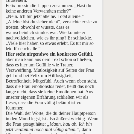
Großeltern.”
Felix presste die Lippen zusammen. „Hast du
keine anderen Verwandten mehr?”
„Nein. Ich bin jetzt alleine. Total alleine.”
„Alleine bist du sicher nicht”, versuchte er sie zu
trösten, obwohl er wusste, dass es
wahrscheinlich sinnlos war. Wie konnte er
nachvollziehen, wie es ihr ging? Er schluckte.
„Viele hier haben so etwas erlebt. Es tut mir so
leid für euch alle.”
Hier steht nirgendwo ein konkretes Gefühl,
aber man kann aus dem Text schon schließen,
dass es hier um Gefühle wie Trauer,
Verzweiflung, Mutlosigkeit auf Seiten der Frau
geht und bei Felix um Hilflosigkeit,
Betroffenheit, Mitgefühl. Auch wenn oben steht,
dass die Frau emotionslos redet, heißt das noch
lange nicht, dass sie keine Emotionen hat. Aus
unserer eigenen Erfahrung schließen wir als
Leser, dass die Frau völlig betäubt ist vor
Kummer.
Die Wahl der Worte, die du deiner Hauptperson
in den Mund legst, ist also äußerst wichtig. Wenn
die Frau gesagt hätte:
„Mann, hau ab. Ich bin
jetzt verdammt noch mal völlig allein.”
, dann