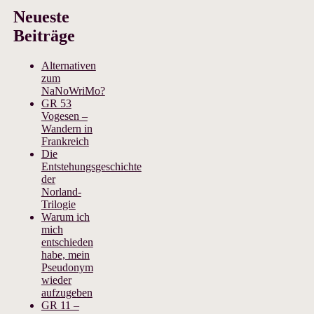
Neueste
Beiträge
Alternativen
zum
NaNoWriMo?
GR 53
Vogesen –
Wandern in
Frankreich
Die
Entstehungsgeschichte
der
Norland-
Trilogie
Warum ich
mich
entschieden
habe, mein
Pseudonym
wieder
aufzugeben
GR 11 –