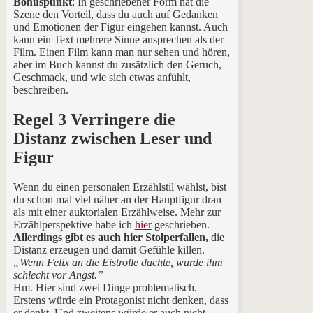
Bonuspunkt
: In geschriebener Form hat die
Szene den Vorteil, dass du auch auf Gedanken
und Emotionen der Figur eingehen kannst. Auch
kann ein Text mehrere Sinne ansprechen als der
Film. Einen Film kann man nur sehen und hören,
aber im Buch kannst du zusätzlich den Geruch,
Geschmack, und wie sich etwas anfühlt,
beschreiben.
Regel 3 Verringere die
Distanz zwischen Leser und
Figur
Wenn du einen personalen Erzählstil wählst, bist
du schon mal viel näher an der Hauptfigur dran
als mit einer auktorialen Erzählweise. Mehr zur
Erzählperspektive habe ich
hier
geschrieben.
Allerdings gibt es auch hier Stolperfallen,
die
Distanz erzeugen und damit Gefühle killen.
„Wenn Felix an die Eistrolle dachte, wurde ihm
schlecht vor Angst.”
Hm. Hier sind zwei Dinge problematisch.
Erstens würde ein Protagonist nicht denken, dass
er denkt. Und zweitens würde er auch nicht