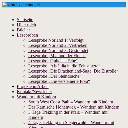
Startseite
Über mich
Bücher
Leseproben
Leseprobe Norland 1: Verfolgt
Leseprobe Norland 2: Vertrieben
Leseprobe Norland 3: Gestrandet
Leseprobe „Mia und der Fluch“
Leseprobe „Ophelias Erbe“
Leseprobe „Als Julia in die Zeit stürzte“
Leseprobe „Die Drachenland-Saga: Die Eistrolle“
Leseprobe „Der Steindrache“
Leseprobe „Die versteinerte Frau“
Projekte in Arbeit
Kontakt/Newsletter
Wandern mit Kindern
South West Coast Path – Wandern mit Kindern
Der Karnische Höhenweg – Wandern mit Kindern
3 Tage Trekking in der Pfalz – Wandern mit
Kindern
4 Tage Trekking im Steigerwald – Wandern mit
Kindern