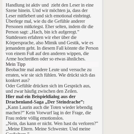
Handlung ist aktiv und zieht den Leser in eine
Szene hinein. Und wir möchten ja, dass der
Leser mitfiebert und sich emotional einbringt.
Überlege mal, wie du die Gefühle anderer
Personen mitkriegst. Eher selten, indem dir die
Person sagt: „Hach, bin ich aufgeregt.”
Stattdessen erfahren wir eher über die
Körpersprache, also Mimik und Gestik, wie es
jemandem geht. In diesem Fall könnte die Person
von einem Fuß auf den anderen wippen, die
Arme hochreißen oder so etwas ähnliches.
Mein Tipp
Beobachte mal andere Leute und versuche zu
erraten, wie sie sich fühlen. Wie drückt sich das
konkret aus?
Oder Gefühle drücken sich im Gespräch aus,
und zwar häufig zwischen den Zeilen.
Hier mal ein Beispieldialog aus der
Drachenland-Saga „Der Steindrache”:
„Kann Laurin auch die Toten wieder lebendig
machen?” Kein Vorwurf lag in der Frage, die
Frau redete völlig emotionslos.
„Nein, das kann er nicht. Wen hast du verloren?”
„Meine Eltern. Meine Schwester. Und meine