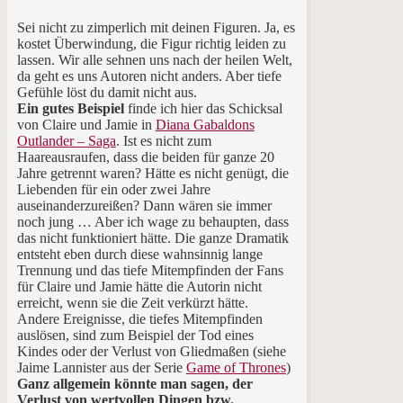
Sei nicht zu zimperlich mit deinen Figuren. Ja, es
kostet Überwindung, die Figur richtig leiden zu
lassen. Wir alle sehnen uns nach der heilen Welt,
da geht es uns Autoren nicht anders. Aber tiefe
Gefühle löst du damit nicht aus.
Ein gutes Beispiel
finde ich hier das Schicksal
von Claire und Jamie in
Diana Gabaldons
Outlander – Saga
. Ist es nicht zum
Haareausraufen, dass die beiden für ganze 20
Jahre getrennt waren? Hätte es nicht genügt, die
Liebenden für ein oder zwei Jahre
auseinanderzureißen? Dann wären sie immer
noch jung … Aber ich wage zu behaupten, dass
das nicht funktioniert hätte. Die ganze Dramatik
entsteht eben durch diese wahnsinnig lange
Trennung und das tiefe Mitempfinden der Fans
für Claire und Jamie hätte die Autorin nicht
erreicht, wenn sie die Zeit verkürzt hätte.
Andere Ereignisse, die tiefes Mitempfinden
auslösen, sind zum Beispiel der Tod eines
Kindes oder der Verlust von Gliedmaßen (siehe
Jaime Lannister aus der Serie
Game of Thrones
)
Ganz allgemein könnte man sagen, der
Verlust von wertvollen Dingen bzw.