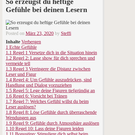
So erzeugst du heftige
Gefühle bei deinen Lesern
Posted on
März 23, 2020
by
Steffi
Inhalte
Verbergen
1
Echte Gefühle
1.1
Regel 1 Versetze dich in die Situation hinein
1.2
Regel 2: Lasse show für dich sprechen und
vermeide tell
1.3
Regel 3 Verringere die Distanz zwischen
Leser und Figur
1.4
Regel 4: Um Gefühle auszudrücken, sind
Handlung und Dialog vorzuziehen
1.5
Regel 5: Lege deine Figuren tiefgründig an
1.6
Regel 6: Vorsicht bei Tränen
1.7
Regel 7: Welches Gefühl willst du beim
Leser auslösen?
1.8
Regel 8: Löse Gefühle durch überraschende
Wendungen aus
1.9
Regel 9: Gefühle durch Atmosphäre auslösen
1.10
Regel 10: Lass deine Figuren leiden
1.11
Bonustipp: Stimuliere dich selbst beim