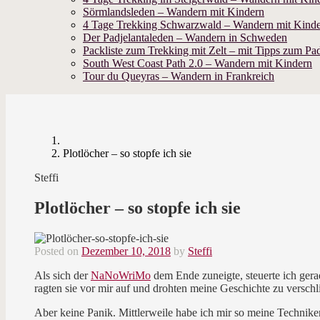
Sörmlandsleden – Wandern mit Kindern
4 Tage Trekking Schwarzwald – Wandern mit Kind
Der Padjelantaleden – Wandern in Schweden
Packliste zum Trekking mit Zelt – mit Tipps zum Pad
South West Coast Path 2.0 – Wandern mit Kindern
Tour du Queyras – Wandern in Frankreich
Plotlöcher – so stopfe ich sie
Steffi
Plotlöcher – so stopfe ich sie
Posted on
Dezember 10, 2018
by
Steffi
Als sich der
NaNoWriMo
dem Ende zuneigte, steuerte ich ger
ragten sie vor mir auf und drohten meine Geschichte zu versc
Aber keine Panik. Mittlerweile habe ich mir so meine Technik