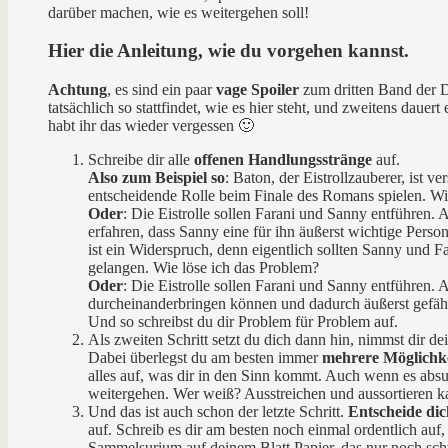
darüber machen, wie es weitergehen soll!
Hier die Anleitung, wie du vorgehen kannst.
Achtung
, es sind ein paar
vage Spoiler
zum dritten Band der D
tatsächlich so stattfindet, wie es hier steht, und zweitens daue
habt ihr das wieder vergessen 🙂
Schreibe dir alle
offenen Handlungsstränge
auf.
Also zum Beispiel so
: Baton, der Eistrollzauberer, ist ve
entscheidende Rolle beim Finale des Romans spielen. Wie 
Oder
: Die Eistrolle sollen Farani und Sanny entführen
erfahren, dass Sanny eine für ihn äußerst wichtige Perso
ist ein Widerspruch, denn eigentlich sollten Sanny und 
gelangen. Wie löse ich das Problem?
Oder
: Die Eistrolle sollen Farani und Sanny entführen. 
durcheinanderbringen können und dadurch äußerst gefährl
Und so schreibst du dir Problem für Problem auf.
Als zweiten Schritt setzt du dich dann hin, nimmst dir d
Dabei überlegst du am besten immer
mehrere Möglichk
alles auf, was dir in den Sinn kommt. Auch wenn es absur
weitergehen. Wer weiß? Ausstreichen und aussortieren k
Und das ist auch schon der letzte Schritt.
Entscheide dic
auf. Schreib es dir am besten noch einmal ordentlich auf
Sammelsurium auf deinem Blatt Papier, das nur noch schw