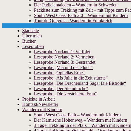
Der Padjelantaleden – Wandern in Schweden
Packliste zum Trekking mit Zelt – mit Tipps zum Pad
South West Coast Path 2.0 – Wandern mit Kindern
Tour du Queyras – Wandern in Frankreich
Skip
Startseite
to
Über mich
content
Bücher
Leseproben
Leseprobe Norland 1: Verfolgt
Leseprobe Norland 2: Vertrieben
Leseprobe Norland 3: Gestrandet
Leseprobe „Mia und der Fluch“
Leseprobe „Ophelias Erbe“
Leseprobe „Als Julia in die Zeit stürzte“
Leseprobe „Die Drachenland-Saga: Die Eistrolle“
Leseprobe „Der Steindrache“
Leseprobe „Die versteinerte Frau“
Projekte in Arbeit
Kontakt/Newsletter
Wandern mit Kindern
South West Coast Path – Wandern mit Kindern
Der Karnische Höhenweg – Wandern mit Kindern
3 Tage Trekking in der Pfalz – Wandern mit Kinder
4 Tage Trekking im Steigerwald – Wandern mit Kin