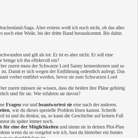
rachenland-Saga. Aber erstens weiß ich noch nicht, ob das alles
rt es noch eine Weile, bis der dritte Band herauskommt. Bis dahin
rschwunden und gilt als tot. Er ist es aber nicht. Er soll eine
bringe ich ihn effektvoll ein?
. Aber zuerst muss der Schwarze Lord Sanny kennenlernen und so
n ist. Damit er sich wegen der Entführung ordentlich aufregt. Das
Farani vorher entführt werden, bevor sie zum Schwarzen Lord
Aber zuerst müssen sie wissen, dass die beiden ihre Pläne gehörig
ich sind für sie. Wie erfahren sie davon?
eine
Fragen
vor und
beantwortest sie
eine nach der anderen.
eiten
, wie du dieses spezielle Problem lösen kannst. Schreib
d ist und du denkst, na, so kann die Geschichte auf keinen Fall
annst du später immer noch.
h für eine der Möglichkeiten
und nimm sie in deinen Plot-Plan
, denn wenn du so vorgehst wie ich, hast du hinterher ein buntes
er zu durchblicken ist.