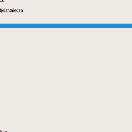
jelantaleden
n
dern