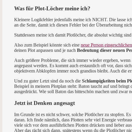
Was für Plot-Löcher meine ich?
Kleinere Logikfehler jedenfalls meine ich NICHT. Die lasse ich
an die Seite, damit ich diesen Fehler bei der Überarbeitung nich
Stattdessen meine ich damit Plotlöcher, die absolut wichtig si
Also zum Beispiel könnte sich eine
neue Person eingeschliche
deinen Plot anpassen und je nach
Bedeutung dieser neuen Pe
Auch größere Probleme, die sich immer wieder ergeben, wenn 
angepasst werden. Es kommt auch erstaunlich oft vor, dass sic
objektivem Abklopfen immer noch grandios bleibt. Auch die er
Und zu guter Letzt sind da noch die
Schlampigkeiten beim Pl
Beispiel in meinem Plotplan steht: Baton taucht auf und bringt
ausgedrückt. Wie soll Baton das bitteschön machen und zwar no
Jetzt ist Denken angesagt
Im Grunde ist es nicht schwer, solche Plotlöcher zu stopfen. E
daran. Ich finde nämlich, dass Plotten sehr viel Energie verbrau
viele sich vor dem ausführlichen Plotten drücken und lieber a
Aber das rächt sich dann, spätestens wenn du die Plotlöcher n