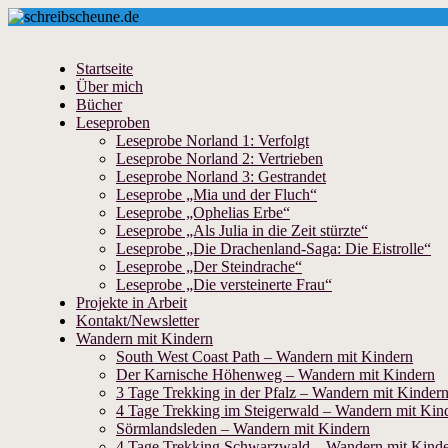
Startseite
Über mich
Bücher
Leseproben
Leseprobe Norland 1: Verfolgt
Leseprobe Norland 2: Vertrieben
Leseprobe Norland 3: Gestrandet
Leseprobe „Mia und der Fluch“
Leseprobe „Ophelias Erbe“
Leseprobe „Als Julia in die Zeit stürzte“
Leseprobe „Die Drachenland-Saga: Die Eistrolle“
Leseprobe „Der Steindrache“
Leseprobe „Die versteinerte Frau“
Projekte in Arbeit
Kontakt/Newsletter
Wandern mit Kindern
South West Coast Path – Wandern mit Kindern
Der Karnische Höhenweg – Wandern mit Kindern
3 Tage Trekking in der Pfalz – Wandern mit Kinder
4 Tage Trekking im Steigerwald – Wandern mit Kin
Sörmlandsleden – Wandern mit Kindern
4 Tage Trekking Schwarzwald – Wandern mit Kind