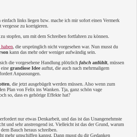
 einfach links liegen bzw. mache ich mir sofort einen Vermerk
t vergesse zu korrigieren.
nd zu stopfen, um mit dem Schreiben fortfahren zu können.
n haben
, die ursprünglich nicht vorgesehen war. Nun musst du
rson
kann das mehr oder weniger aufwändig sein.
sich die vorgesehene Handlung plötzlich
falsch
anfühlt
, müssen
h eine
grandiose Idee
auftut, die auch nach mehrmaligem
fordert Anpassungen.
otten
, die jetzt ausgebügelt werden müssen. Also wenn zum
 den Plan von Felix ins Wanken. Tja, ganz schön vage
ch so, dass es gehörige Effekte hat?
s erfordert nur etwas Denkarbeit, und das ist das Unangenehmste
cht und sehr anstrengend ist. Vielleicht ist das der Grund, warum
us dem Bauch heraus schreiben.
icht mehr umschiffen kannst. Dann musst du dir Gedanken