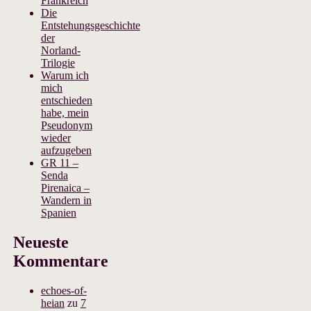
Frankreich
Die
Entstehungsgeschichte
der
Norland-
Trilogie
Warum ich
mich
entschieden
habe, mein
Pseudonym
wieder
aufzugeben
GR 11 –
Senda
Pirenaica –
Wandern in
Spanien
Neueste
Kommentare
echoes-of-
heian
zu
7