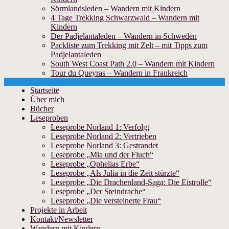
Sörmlandsleden – Wandern mit Kindern
4 Tage Trekking Schwarzwald – Wandern mit
Kindern
Der Padjelantaleden – Wandern in Schweden
Packliste zum Trekking mit Zelt – mit Tipps zum
Padjelantaleden
South West Coast Path 2.0 – Wandern mit Kindern
Tour du Queyras – Wandern in Frankreich
Skip
Startseite
to
Über mich
content
Bücher
Leseproben
Leseprobe Norland 1: Verfolgt
Leseprobe Norland 2: Vertrieben
Leseprobe Norland 3: Gestrandet
Leseprobe „Mia und der Fluch“
Leseprobe „Ophelias Erbe“
Leseprobe „Als Julia in die Zeit stürzte“
Leseprobe „Die Drachenland-Saga: Die Eistrolle“
Leseprobe „Der Steindrache“
Leseprobe „Die versteinerte Frau“
Projekte in Arbeit
Kontakt/Newsletter
Wandern mit Kindern