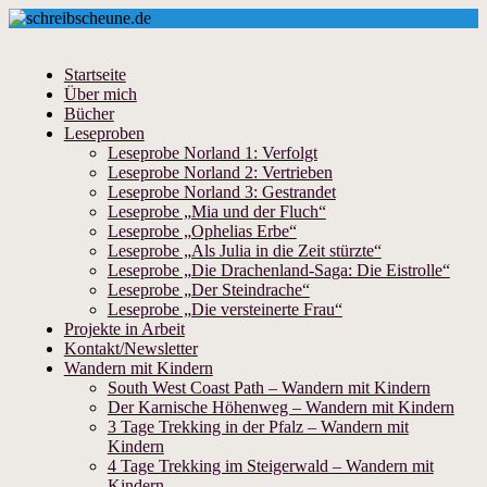
Startseite
Über mich
Bücher
Leseproben
Leseprobe Norland 1: Verfolgt
Leseprobe Norland 2: Vertrieben
Leseprobe Norland 3: Gestrandet
Leseprobe „Mia und der Fluch“
Leseprobe „Ophelias Erbe“
Leseprobe „Als Julia in die Zeit stürzte“
Leseprobe „Die Drachenland-Saga: Die Eistrolle“
Leseprobe „Der Steindrache“
Leseprobe „Die versteinerte Frau“
Projekte in Arbeit
Kontakt/Newsletter
Wandern mit Kindern
South West Coast Path – Wandern mit Kindern
Der Karnische Höhenweg – Wandern mit Kindern
3 Tage Trekking in der Pfalz – Wandern mit
Kindern
4 Tage Trekking im Steigerwald – Wandern mit
Kindern